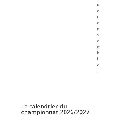
u
e
r
e
n
s
e
m
b
l
e
.
Le calendrier du
championnat 2026/2027