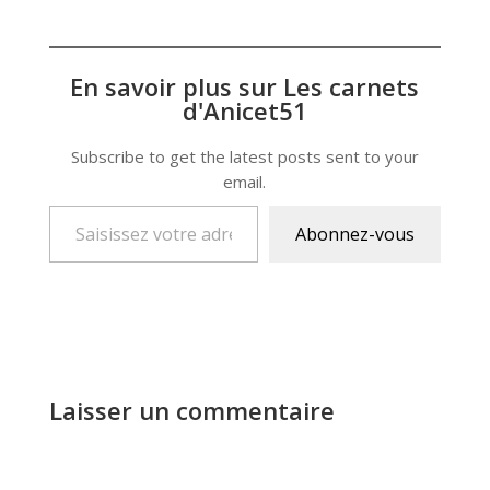
En savoir plus sur Les carnets
d'Anicet51
Subscribe to get the latest posts sent to your
email.
Saisissez votre adresse e-mail…
Abonnez-vous
Laisser un commentaire
A
l